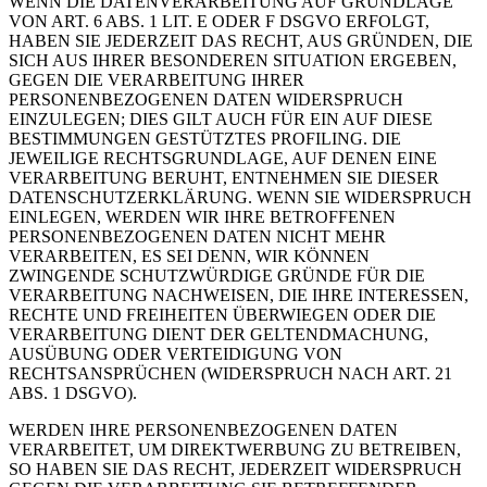
WENN DIE DATENVERARBEITUNG AUF GRUNDLAGE
VON ART. 6 ABS. 1 LIT. E ODER F DSGVO ERFOLGT,
HABEN SIE JEDERZEIT DAS RECHT, AUS GRÜNDEN, DIE
SICH AUS IHRER BESONDEREN SITUATION ERGEBEN,
GEGEN DIE VERARBEITUNG IHRER
PERSONENBEZOGENEN DATEN WIDERSPRUCH
EINZULEGEN; DIES GILT AUCH FÜR EIN AUF DIESE
BESTIMMUNGEN GESTÜTZTES PROFILING. DIE
JEWEILIGE RECHTSGRUNDLAGE, AUF DENEN EINE
VERARBEITUNG BERUHT, ENTNEHMEN SIE DIESER
DATENSCHUTZERKLÄRUNG. WENN SIE WIDERSPRUCH
EINLEGEN, WERDEN WIR IHRE BETROFFENEN
PERSONENBEZOGENEN DATEN NICHT MEHR
VERARBEITEN, ES SEI DENN, WIR KÖNNEN
ZWINGENDE SCHUTZWÜRDIGE GRÜNDE FÜR DIE
VERARBEITUNG NACHWEISEN, DIE IHRE INTERESSEN,
RECHTE UND FREIHEITEN ÜBERWIEGEN ODER DIE
VERARBEITUNG DIENT DER GELTENDMACHUNG,
AUSÜBUNG ODER VERTEIDIGUNG VON
RECHTSANSPRÜCHEN (WIDERSPRUCH NACH ART. 21
ABS. 1 DSGVO).
WERDEN IHRE PERSONENBEZOGENEN DATEN
VERARBEITET, UM DIREKTWERBUNG ZU BETREIBEN,
SO HABEN SIE DAS RECHT, JEDERZEIT WIDERSPRUCH