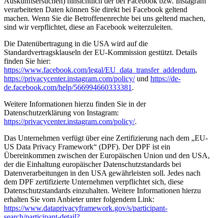
Auskunftsersuchen) hinsichtlich der bei Facebook bzw. Instagram
verarbeiteten Daten können Sie direkt bei Facebook geltend
machen. Wenn Sie die Betroffenenrechte bei uns geltend machen,
sind wir verpflichtet, diese an Facebook weiterzuleiten.
Die Datenübertragung in die USA wird auf die
Standardvertragsklauseln der EU-Kommission gestützt. Details
finden Sie hier:
https://www.facebook.com/legal/EU_data_transfer_addendum
,
https://privacycenter.instagram.com/policy/
und
https://de-
de.facebook.com/help/566994660333381
.
Weitere Informationen hierzu finden Sie in der
Datenschutzerklärung von Instagram:
https://privacycenter.instagram.com/policy/
.
Das Unternehmen verfügt über eine Zertifizierung nach dem „EU-
US Data Privacy Framework“ (DPF). Der DPF ist ein
Übereinkommen zwischen der Europäischen Union und den USA,
der die Einhaltung europäischer Datenschutzstandards bei
Datenverarbeitungen in den USA gewährleisten soll. Jedes nach
dem DPF zertifizierte Unternehmen verpflichtet sich, diese
Datenschutzstandards einzuhalten. Weitere Informationen hierzu
erhalten Sie vom Anbieter unter folgendem Link:
https://www.dataprivacyframework.gov/s/participant-
search/participant-detail?