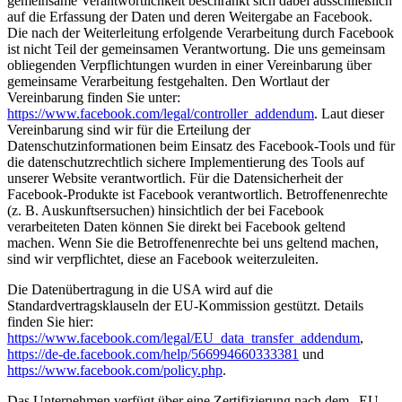
gemeinsame Verantwortlichkeit beschränkt sich dabei ausschließlich
auf die Erfassung der Daten und deren Weitergabe an Facebook.
Die nach der Weiterleitung erfolgende Verarbeitung durch Facebook
ist nicht Teil der gemeinsamen Verantwortung. Die uns gemeinsam
obliegenden Verpflichtungen wurden in einer Vereinbarung über
gemeinsame Verarbeitung festgehalten. Den Wortlaut der
Vereinbarung finden Sie unter:
https://www.facebook.com/legal/controller_addendum
. Laut dieser
Vereinbarung sind wir für die Erteilung der
Datenschutzinformationen beim Einsatz des Facebook-Tools und für
die datenschutzrechtlich sichere Implementierung des Tools auf
unserer Website verantwortlich. Für die Datensicherheit der
Facebook-Produkte ist Facebook verantwortlich. Betroffenenrechte
(z. B. Auskunftsersuchen) hinsichtlich der bei Facebook
verarbeiteten Daten können Sie direkt bei Facebook geltend
machen. Wenn Sie die Betroffenenrechte bei uns geltend machen,
sind wir verpflichtet, diese an Facebook weiterzuleiten.
Die Datenübertragung in die USA wird auf die
Standardvertragsklauseln der EU-Kommission gestützt. Details
finden Sie hier:
https://www.facebook.com/legal/EU_data_transfer_addendum
,
https://de-de.facebook.com/help/566994660333381
und
https://www.facebook.com/policy.php
.
Das Unternehmen verfügt über eine Zertifizierung nach dem „EU-