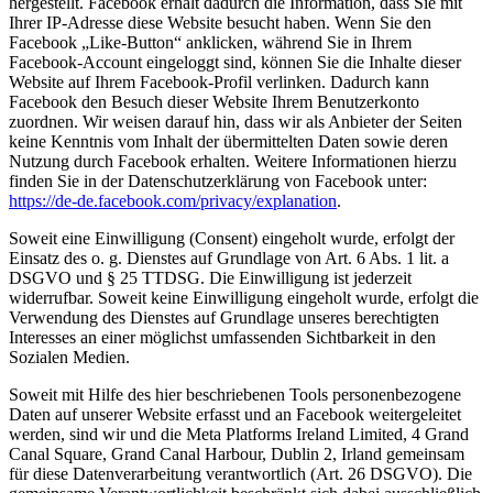
hergestellt. Facebook erhält dadurch die Information, dass Sie mit
Ihrer IP-Adresse diese Website besucht haben. Wenn Sie den
Facebook „Like-Button“ anklicken, während Sie in Ihrem
Facebook-Account eingeloggt sind, können Sie die Inhalte dieser
Website auf Ihrem Facebook-Profil verlinken. Dadurch kann
Facebook den Besuch dieser Website Ihrem Benutzerkonto
zuordnen. Wir weisen darauf hin, dass wir als Anbieter der Seiten
keine Kenntnis vom Inhalt der übermittelten Daten sowie deren
Nutzung durch Facebook erhalten. Weitere Informationen hierzu
finden Sie in der Datenschutzerklärung von Facebook unter:
https://de-de.facebook.com/privacy/explanation
.
Soweit eine Einwilligung (Consent) eingeholt wurde, erfolgt der
Einsatz des o. g. Dienstes auf Grundlage von Art. 6 Abs. 1 lit. a
DSGVO und § 25 TTDSG. Die Einwilligung ist jederzeit
widerrufbar. Soweit keine Einwilligung eingeholt wurde, erfolgt die
Verwendung des Dienstes auf Grundlage unseres berechtigten
Interesses an einer möglichst umfassenden Sichtbarkeit in den
Sozialen Medien.
Soweit mit Hilfe des hier beschriebenen Tools personenbezogene
Daten auf unserer Website erfasst und an Facebook weitergeleitet
werden, sind wir und die Meta Platforms Ireland Limited, 4 Grand
Canal Square, Grand Canal Harbour, Dublin 2, Irland gemeinsam
für diese Datenverarbeitung verantwortlich (Art. 26 DSGVO). Die