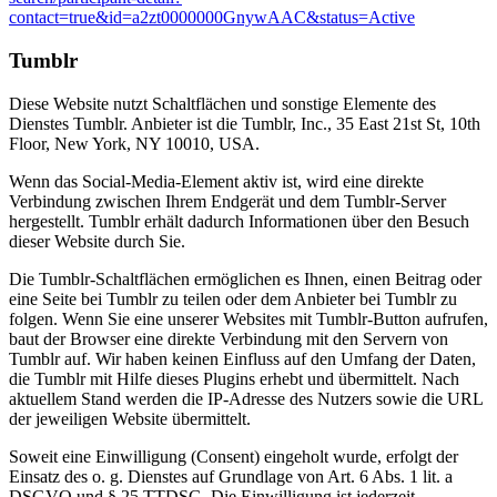
contact=true&id=a2zt0000000GnywAAC&status=Active
Tumblr
Diese Website nutzt Schaltflächen und sonstige Elemente des
Dienstes Tumblr. Anbieter ist die Tumblr, Inc., 35 East 21st St, 10th
Floor, New York, NY 10010, USA.
Wenn das Social-Media-Element aktiv ist, wird eine direkte
Verbindung zwischen Ihrem Endgerät und dem Tumblr-Server
hergestellt. Tumblr erhält dadurch Informationen über den Besuch
dieser Website durch Sie.
Die Tumblr-Schaltflächen ermöglichen es Ihnen, einen Beitrag oder
eine Seite bei Tumblr zu teilen oder dem Anbieter bei Tumblr zu
folgen. Wenn Sie eine unserer Websites mit Tumblr-Button aufrufen,
baut der Browser eine direkte Verbindung mit den Servern von
Tumblr auf. Wir haben keinen Einfluss auf den Umfang der Daten,
die Tumblr mit Hilfe dieses Plugins erhebt und übermittelt. Nach
aktuellem Stand werden die IP-Adresse des Nutzers sowie die URL
der jeweiligen Website übermittelt.
Soweit eine Einwilligung (Consent) eingeholt wurde, erfolgt der
Einsatz des o. g. Dienstes auf Grundlage von Art. 6 Abs. 1 lit. a
DSGVO und § 25 TTDSG. Die Einwilligung ist jederzeit