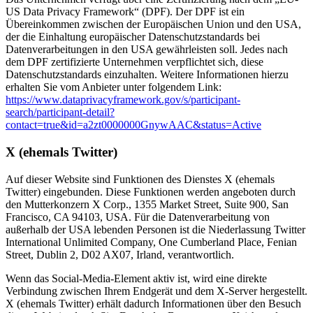
US Data Privacy Framework“ (DPF). Der DPF ist ein
Übereinkommen zwischen der Europäischen Union und den USA,
der die Einhaltung europäischer Datenschutzstandards bei
Datenverarbeitungen in den USA gewährleisten soll. Jedes nach
dem DPF zertifizierte Unternehmen verpflichtet sich, diese
Datenschutzstandards einzuhalten. Weitere Informationen hierzu
erhalten Sie vom Anbieter unter folgendem Link:
https://www.dataprivacyframework.gov/s/participant-
search/participant-detail?
contact=true&id=a2zt0000000GnywAAC&status=Active
X (ehemals Twitter)
Auf dieser Website sind Funktionen des Dienstes X (ehemals
Twitter) eingebunden. Diese Funktionen werden angeboten durch
den Mutterkonzern X Corp., 1355 Market Street, Suite 900, San
Francisco, CA 94103, USA. Für die Datenverarbeitung von
außerhalb der USA lebenden Personen ist die Niederlassung Twitter
International Unlimited Company, One Cumberland Place, Fenian
Street, Dublin 2, D02 AX07, Irland, verantwortlich.
Wenn das Social-Media-Element aktiv ist, wird eine direkte
Verbindung zwischen Ihrem Endgerät und dem X-Server hergestellt.
X (ehemals Twitter) erhält dadurch Informationen über den Besuch