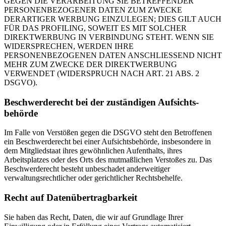
GEGEN DIE VERARBEITUNG SIE BETREFFENDER
PERSONENBEZOGENER DATEN ZUM ZWECKE
DERARTIGER WERBUNG EINZULEGEN; DIES GILT AUCH
FÜR DAS PROFILING, SOWEIT ES MIT SOLCHER
DIREKTWERBUNG IN VERBINDUNG STEHT. WENN SIE
WIDERSPRECHEN, WERDEN IHRE
PERSONENBEZOGENEN DATEN ANSCHLIESSEND NICHT
MEHR ZUM ZWECKE DER DIREKTWERBUNG
VERWENDET (WIDERSPRUCH NACH ART. 21 ABS. 2
DSGVO).
Beschwerde­recht bei der zuständigen Aufsichts­
behörde
Im Falle von Verstößen gegen die DSGVO steht den Betroffenen
ein Beschwerderecht bei einer Aufsichtsbehörde, insbesondere in
dem Mitgliedstaat ihres gewöhnlichen Aufenthalts, ihres
Arbeitsplatzes oder des Orts des mutmaßlichen Verstoßes zu. Das
Beschwerderecht besteht unbeschadet anderweitiger
verwaltungsrechtlicher oder gerichtlicher Rechtsbehelfe.
Recht auf Daten­übertrag­barkeit
Sie haben das Recht, Daten, die wir auf Grundlage Ihrer